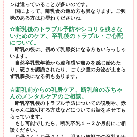
ンは違っていることが多いのです。
国によって、離乳食の進め方も異なります。ご興
味のある方はお尋ねくださいね。
☆
断乳後のトラブル予防やシコリを残さな
いためのケア、卒乳後のトラブル・ご心配
について。
断乳の後に、初めて乳腺炎になる方もいらっしゃ
います。
自然卒乳数年後から違和感や痛みを感じ始めた
り、硬さを認識されたり、ごく少量の分泌が止まら
ず乳腺炎になる例もあります。
☆
断乳前からの乳房ケア、断乳前の赤ちゃ
んのメンタルケアのご相談。
断乳卒乳後のトラブル予防についての説明や、赤
ちゃんに説明する方法などについてお話をさせても
らっています。
もし可能でしたら、断乳卒乳１～２か月前にご相
談ください。
お母さんもお子さんも、明るい笑顔での卒乳をめ