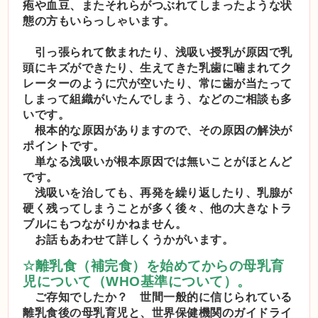
疱や血豆、またそれらがつぶれてしまったような状
態の方もいらっしゃいます。
引っ張られて飲まれたり、浅吸い授乳が原因で乳
頭にキズができたり、生えてきた乳歯に噛まれてク
レーターのように穴が空いたり、常に歯が当たって
しまって組織がいたんでしまう、などのご相談も多
いです。
根本的な原因がありますので、その原因の解決が
ポイントです。
単なる浅吸いが根本原因では無いことがほとんど
です。
浅吸いを治しても、再発を繰り返したり、乳腺が
硬く残ってしまうことが多く後々、他の大きなトラ
ブルにもつながりかねません。
お話もあわせて詳しくうかがいます。
☆
離乳食（補完食）を始めてからの母乳育
児について（
WHO
基準について）。
ご存知でしたか？ 世間一般的に信じられている
離乳食後の母乳育児と、世界保健機関のガイドライ